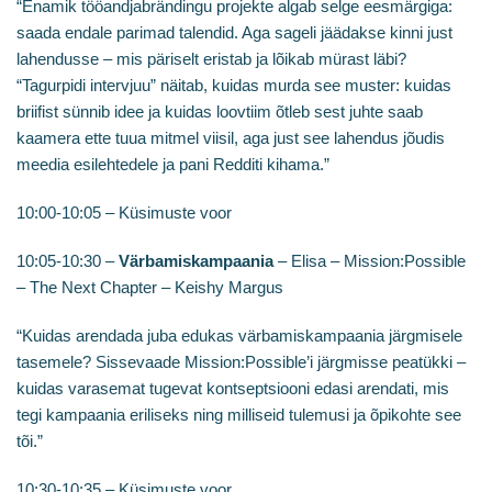
“Enamik tööandjabrändingu projekte algab selge eesmärgiga:
saada endale parimad talendid. Aga sageli jäädakse kinni just
lahendusse – mis päriselt eristab ja lõikab mürast läbi?
“Tagurpidi intervjuu” näitab, kuidas murda see muster: kuidas
briifist sünnib idee ja kuidas loovtiim õtleb sest juhte saab
kaamera ette tuua mitmel viisil, aga just see lahendus jõudis
meedia esilehtedele ja pani Redditi kihama.”
10:00-10:05 – Küsimuste voor
10:05-10:30 –
Värbamiskampaania
– Elisa – Mission:Possible
– The Next Chapter – Keishy Margus
“Kuidas arendada juba edukas värbamiskampaania järgmisele
tasemele? Sissevaade Mission:Possible’i järgmisse peatükki –
kuidas varasemat tugevat kontseptsiooni edasi arendati, mis
tegi kampaania eriliseks ning milliseid tulemusi ja õpikohte see
tõi.”
10:30-10:35 – Küsimuste voor