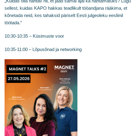
„Kuidas olla nähtav nii, et jääd samal ajal ka nähtamatuks? Lugu
sellest, kuidas KAPO hakkas teadlikult tööandjana rääkima, et
kõnetada neid, kes tahaksid päriselt Eesti julgeoleku eesliinil
töötada.“
10:30-10:35 – Küsimuste voor
10:35-11:00 – Lõpusõnad ja networking