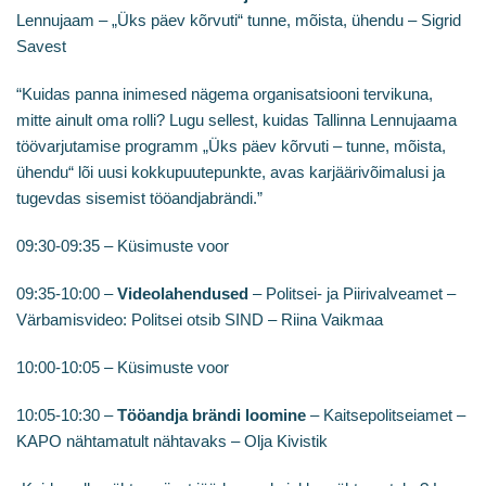
Lennujaam – „Üks päev kõrvuti“ tunne, mõista, ühendu – Sigrid
Savest
“Kuidas panna inimesed nägema organisatsiooni tervikuna,
mitte ainult oma rolli? Lugu sellest, kuidas Tallinna Lennujaama
töövarjutamise programm „Üks päev kõrvuti – tunne, mõista,
ühendu“ lõi uusi kokkupuutepunkte, avas karjäärivõimalusi ja
tugevdas sisemist tööandjabrändi.”
09:30-09:35 – Küsimuste voor
09:35-10:00 –
Videolahendused
– Politsei- ja Piirivalveamet –
Värbamisvideo: Politsei otsib SIND – Riina Vaikmaa
10:00-10:05 – Küsimuste voor
10:05-10:30 –
Tööandja brändi loomine
– Kaitsepolitseiamet –
KAPO nähtamatult nähtavaks – Olja Kivistik