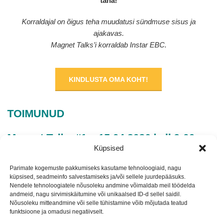
täna!
Korraldajal on õigus teha muudatusi sündmuse sisus ja
ajakavas.
Magnet Talks’i korraldab Instar EBC.
KINDLUSTA OMA KOHT!
TOIMUNUD
Magnet Talks #1 – 15.04.2026 kell 9:00–
Küpsised
11:30
Parimate kogemuste pakkumiseks kasutame tehnoloogiaid, nagu
Ajakava:
küpsised, seadmeinfo salvestamiseks ja/või sellele juurdepääsuks.
Nendele tehnoloogiatele nõusoleku andmine võimaldab meil töödelda
andmeid, nagu sirvimiskäitumine või unikaalsed ID-d sellel saidil.
Saadikud tasuvus ja praktilised sammud
– Instar – Kersti
Nõusoleku mitteandmine või selle tühistamine võib mõjutada teatud
Vannas
funktsioone ja omadusi negatiivselt.