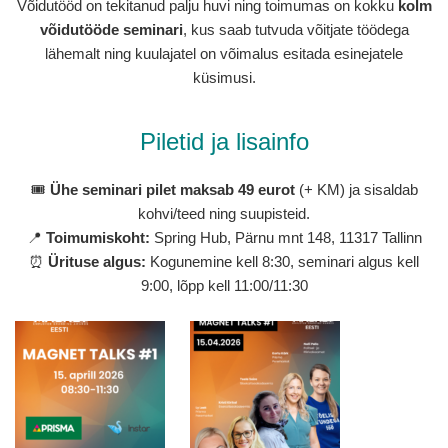
Võidutööd on tekitanud palju huvi ning toimumas on kokku
kolm
võidutööde seminari
, kus saab tutvuda võitjate töödega
lähemalt ning kuulajatel on võimalus esitada esinejatele
küsimusi.
Piletid ja lisainfo
🎟
Ühe seminari pilet maksab 49 eurot
(+ KM) ja sisaldab
kohvi/teed ning suupisteid.
📍
Toimumiskoht:
Spring Hub, Pärnu mnt 148, 11317 Tallinn
⏰
Ürituse algus:
Kogunemine kell 8:30, seminari algus kell
9:00, lõpp kell 11:00/11:30